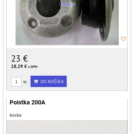
23 €
28,29 €
s DPH
DO KOŠÍKA
ks
Poistka 200A
kocka