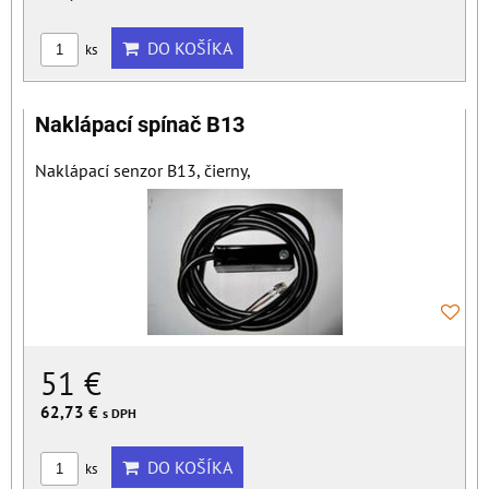
DO KOŠÍKA
ks
Naklápací spínač B13
Naklápací senzor B13, čierny,
51 €
62,73 €
s DPH
DO KOŠÍKA
ks