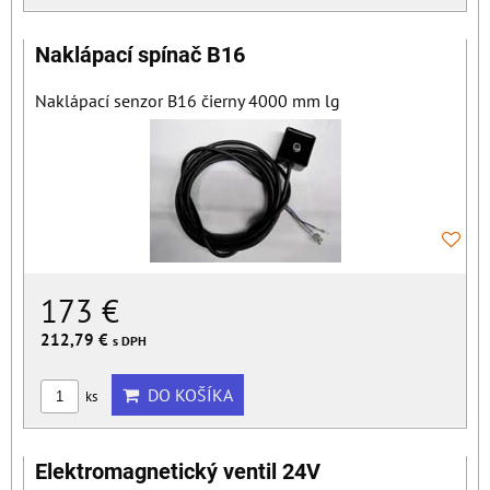
Naklápací spínač B16
Naklápací senzor B16 čierny 4000 mm lg
173 €
212,79 €
s DPH
DO KOŠÍKA
ks
Elektromagnetický ventil 24V