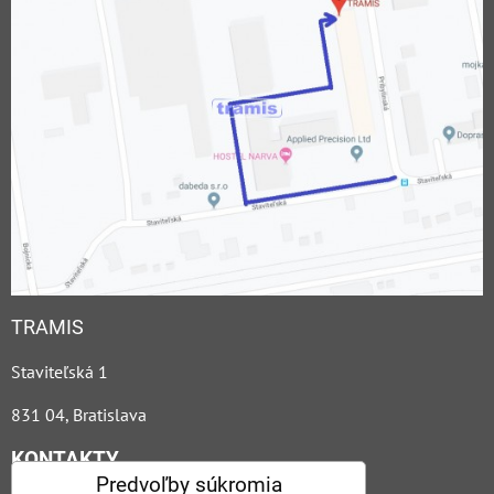
TRAMIS
Staviteľská 1
831 04, Bratislava
KONTAKTY
Predvoľby súkromia