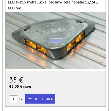
LED svetlo hydraulickej plošiny/ čela napätie 12/24V,
LED pre...
35 €
43,05 €
s DPH
DO KOŠÍKA
ks