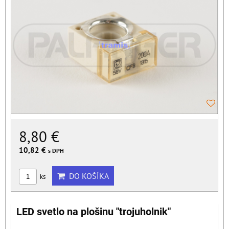
8,80 €
10,82 €
s DPH
DO KOŠÍKA
ks
LED svetlo na plošinu "trojuholnik"