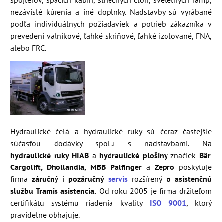
spojlerov, spacích kabín, slnečných clon, sveteľných rámp,
nezávislé kúrenia a iné doplnky. Nadstavby sú vyrábané
podľa individuálnych požiadaviek a potrieb zákazníka v
prevedení valníkové, ľahké skriňové, ľahké izolované, FNA,
alebo FRC.
Hydraulické čelá a hydraulické ruky sú čoraz častejšie
súčasťou dodávky spolu s nadstavbami. Na
hydraulické ruky HIAB
a
hydraulické plošiny
značiek
Bär
Cargolift, Dhollandia, MBB Palfinger
a
Zepro
poskytuje
firma
záručný
i
pozáručný
servis
rozšírený
o asistenčnú
službu Tramis asistencia.
Od roku 2005 je firma držiteľom
certifikátu systému riadenia kvality
ISO 9001
, ktorý
pravidelne obhajuje.