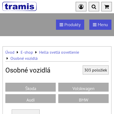
Produkty
Menu
Úvod
E-shop
Hella svetlá osvetlenie
Osobné vozidlá
Osobné vozidlá
303
položiek
Škoda
Volskwagen
Audi
BMW