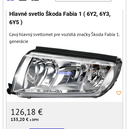
Mriežka
Zoznam
Tabuľka
Hlavné svetlo Škoda Fabia 1 ( 6Y2, 6Y3,
6Y5 )
Ľavý hlavný svetlomet pre vozidlá značky Škoda Fabia 1.
generácie
126,18 €
155,20 €
s DPH