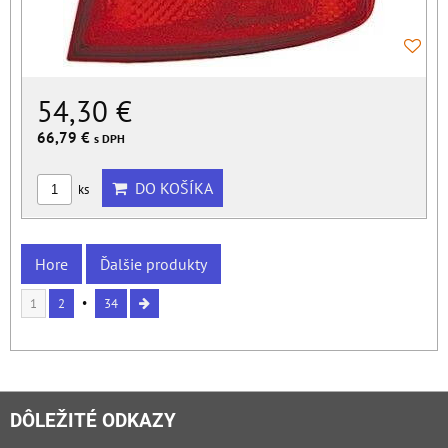
54,30 €
66,79 €
s DPH
DO KOŠÍKA
ks
Hore
Ďalšie produkty
1
2
34
DÔLEŽITÉ ODKAZY