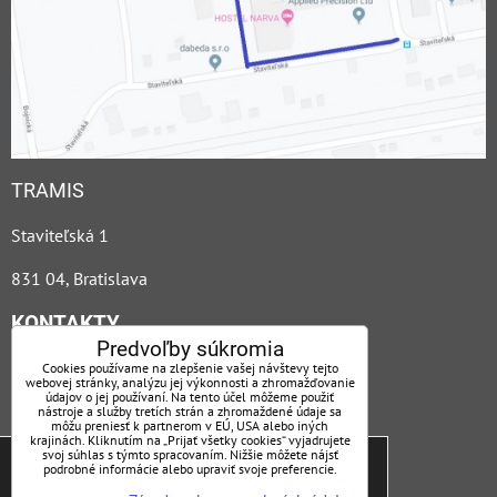
TRAMIS
Staviteľská 1
831 04, Bratislava
KONTAKTY
Predvoľby súkromia
Cookies používame na zlepšenie vašej návštevy tejto
+421 2 44 88 27 93
webovej stránky, analýzu jej výkonnosti a zhromažďovanie
údajov o jej používaní. Na tento účel môžeme použiť
tramis@tramis.sk
nástroje a služby tretích strán a zhromaždené údaje sa
môžu preniesť k partnerom v EÚ, USA alebo iných
krajinách. Kliknutím na „Prijať všetky cookies“ vyjadrujete
PO - PIA 7:00 - 15:30
Tieto internetové stránky používajú súbory
svoj súhlas s týmto spracovaním. Nižšie môžete nájsť
podrobné informácie alebo upraviť svoje preferencie.
cookies, ktoré nám pomáhajú zabezpečiť lepšie
Kde nás nájdete