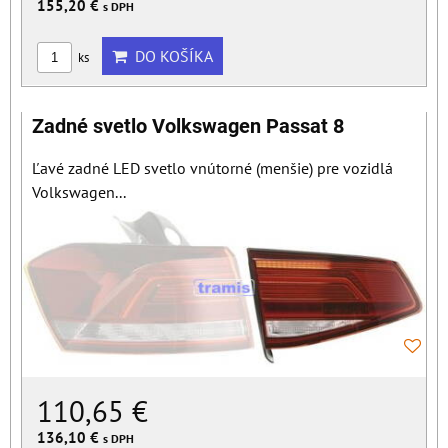
155,20 €
s DPH
DO KOŠÍKA
ks
Zadné svetlo Volkswagen Passat 8
Ľavé zadné LED svetlo vnútorné (menšie) pre vozidlá
Volkswagen...
110,65 €
136,10 €
s DPH