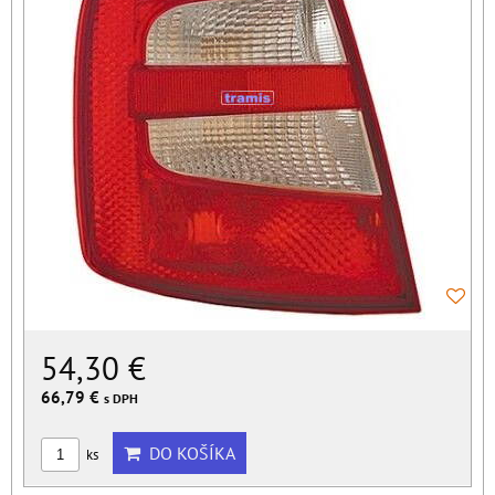
54,30 €
66,79 €
s DPH
DO KOŠÍKA
ks