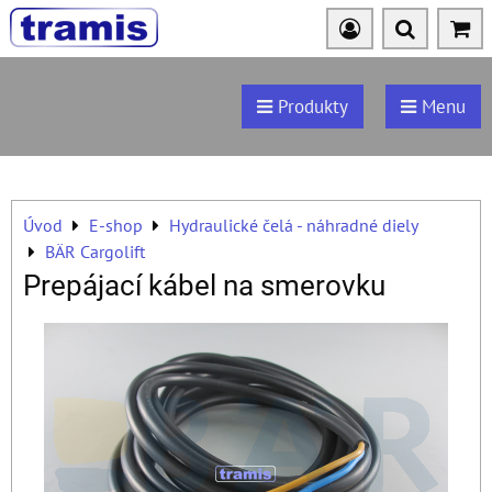
Produkty
Menu
Úvod
E-shop
Hydraulické čelá - náhradné diely
BÄR Cargolift
Prepájací kábel na smerovku