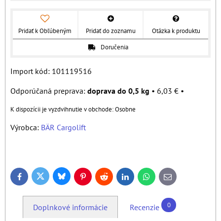
Pridať k Obľúbeným
Pridať do zoznamu
Otázka k produktu
Doručenia
Import kód: 101119516
doprava do 0,5 kg
•
6,03 €
•
Osobne
Výrobca:
BÄR Cargolift
BÄR baer bar
Bluesky
Twitter
Facebook
Pinterest
Reddit
LinkedIn
WhatsApp
E-
mail
0
Doplnkové informácie
Recenzie