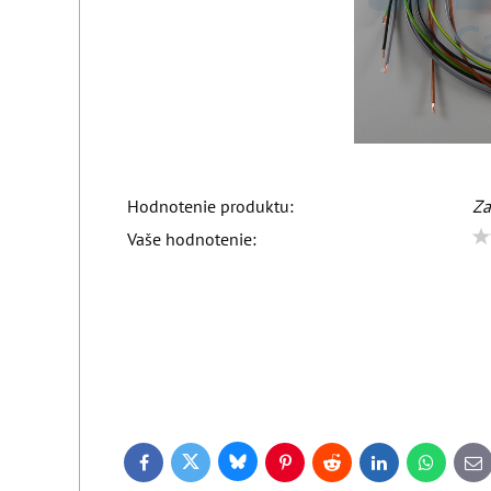
Hodnotenie produktu:
Za
Vaše hodnotenie:
BÄR baer bar
Bluesky
Twitter
Facebook
Pinterest
Reddit
LinkedIn
WhatsApp
E-
ma