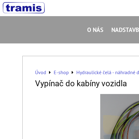
O NÁS
NADSTAVB
Úvod
E-shop
Hydraulické čelá - náhradné d
Vypínač do kabíny vozidla