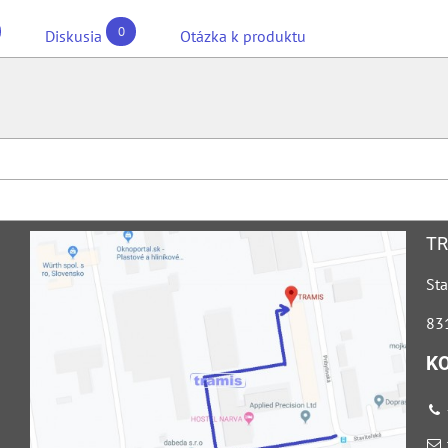
0
Diskusia
Otázka k produktu
TR
Sta
831
K