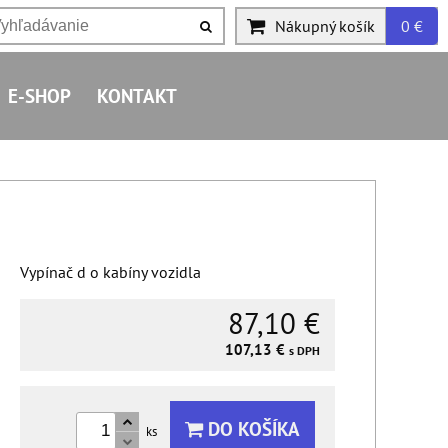
Nákupný košík
0 €
E-SHOP
KONTAKT
Vypínač d o kabíny vozidla
87,10 €
107,13 €
s DPH
DO KOŠÍKA
ks