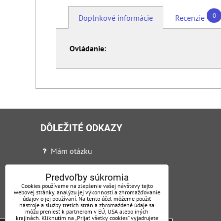
0
Doplnkové informácie
Recenzie
Ovládanie:
DÔLEŽITÉ ODKAZY
Mám otázku
Ochrana osobných údajov + VOP
Predvoľby súkromia
Certifikáty
Cookies používame na zlepšenie vašej návštevy tejto
webovej stránky, analýzu jej výkonnosti a zhromažďovanie
údajov o jej používaní. Na tento účel môžeme použiť
Reklamačný poriadok
nástroje a služby tretích strán a zhromaždené údaje sa
môžu preniesť k partnerom v EÚ, USA alebo iných
Nadstavby
krajinách. Kliknutím na „Prijať všetky cookies“ vyjadrujete