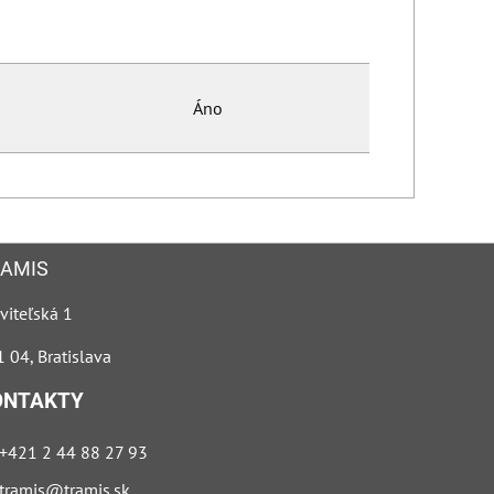
Áno
AMIS
viteľská 1
 04, Bratislava
ONTAKTY
+421 2 44 88 27 93
tramis@tramis.sk