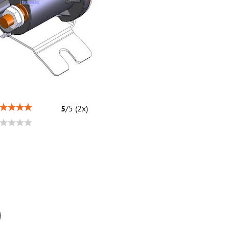
5
/
5
(
2
x)
il