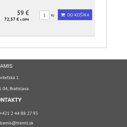
59 €
DO KOŠÍKA
ks
72,57 €
s DPH
AMIS
viteľská 1
 04, Bratislava
ONTAKTY
+421 2 44 88 27 93
tramis@tramis.sk