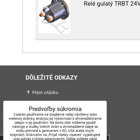
Relé gulatý TRBT 24
DÔLEŽITÉ ODKAZY
Mám otázku
Ochrana osobných údajov + VOP
Predvoľby súkromia
Certifikáty
Cookies používame na zlepšenie vašej návštevy tejto
webovej stránky, analýzu jej výkonnosti a zhromažďovanie
údajov o jej používaní. Na tento účel môžeme použiť
Reklamačný poriadok
nástroje a služby tretích strán a zhromaždené údaje sa
môžu preniesť k partnerom v EÚ, USA alebo iných
Nadstavby
krajinách. Kliknutím na „Prijať všetky cookies“ vyjadrujete
Tieto internetové stránky používajú súbory
svoj súhlas s týmto spracovaním. Nižšie môžete nájsť