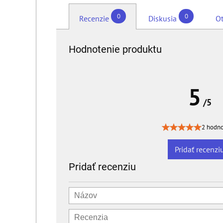
0
0
Recenzie
Diskusia
Ot
Hodnotenie produktu
5
/5
2 hodno
Pridať recenzi
Pridať recenziu