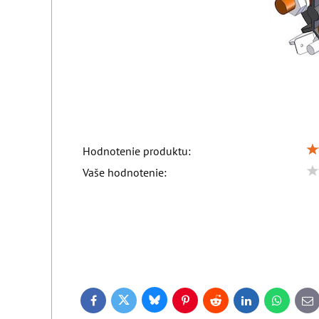
Hodnotenie produktu:
Vaše hodnotenie:
Dhollandia holandia dholandia hollandia
Bluesky
Twitter
Facebook
Pinterest
Reddit
LinkedIn
WhatsApp
E-
ma