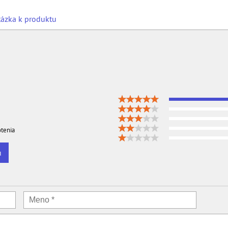
ázka k produktu
tenia
u