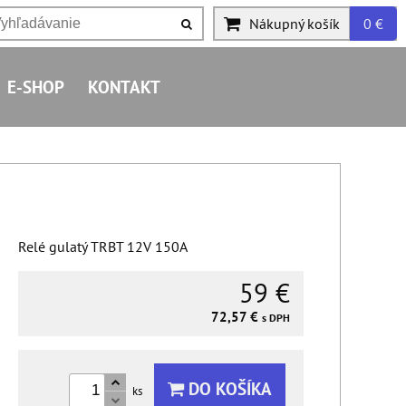
Nákupný košík
0 €
E-SHOP
KONTAKT
Relé gulatý TRBT 12V 150A
59 €
72,57 €
s DPH
DO KOŠÍKA
ks