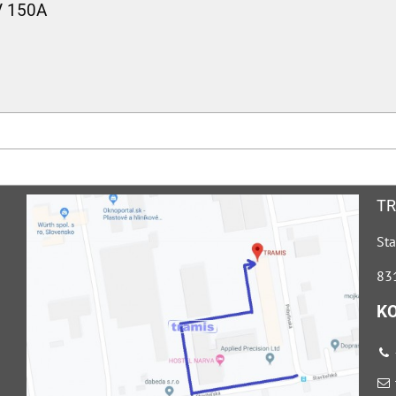
V 150A
TR
Sta
831
K