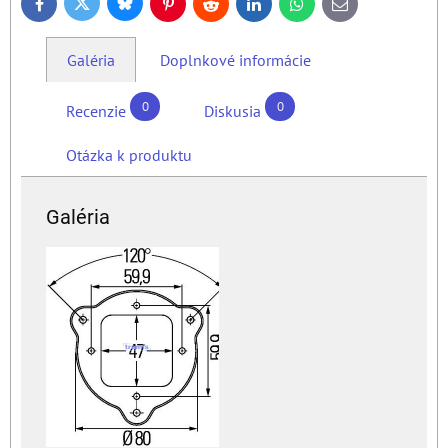
Bluesky
Twitter
Facebook
Pinterest
Reddit
LinkedIn
WhatsApp
E-
mail
Galéria
Doplnkové informácie
0
0
Recenzie
Diskusia
Otázka k produktu
Galéria