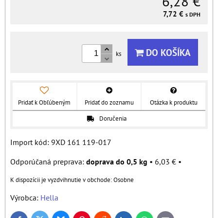
6,28 €
7,72 €
s DPH
DO KOŠÍKA
ks
Pridať k Obľúbeným
Pridať do zoznamu
Otázka k produktu
Doručenia
Import kód: 9XD 161 119-017
doprava do 0,5 kg
•
6,03 €
•
Osobne
Výrobca:
Hella