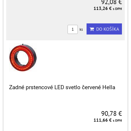
92,08 €
113,26 €
s DPH
DO KOŠÍKA
ks
Zadné prstencové LED svetlo červené Hella
90,78 €
111,66 €
s DPH