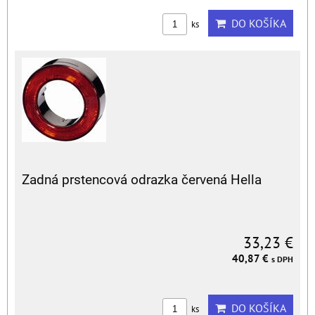
DO KOŠÍKA
ks
Zadná prstencová odrazka červená Hella
33,23 €
40,87 €
s DPH
DO KOŠÍKA
ks