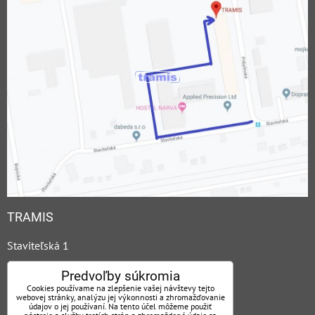
TRAMIS
Staviteľská 1
831 04, Bratislava
Predvoľby súkromia
Cookies používame na zlepšenie vašej návštevy tejto
webovej stránky, analýzu jej výkonnosti a zhromažďovanie
KONTAKTY
údajov o jej používaní. Na tento účel môžeme použiť