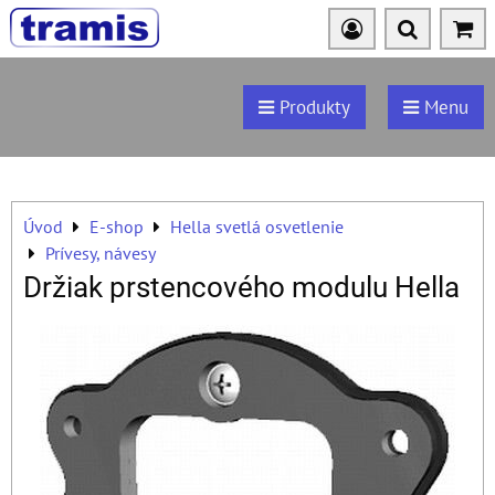
Produkty
Menu
Úvod
E-shop
Hella svetlá osvetlenie
Prívesy, návesy
Držiak prstencového modulu Hella