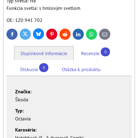
Typ svetla: H8
Funkcia svetla: s hmlovým svetlom
OE: 1Z0 941 702
Bluesky
Twitter
Facebook
Pinterest
Reddit
LinkedIn
WhatsApp
E-
mail
0
Doplnkové informácie
Recenzie
0
Diskusia
Otázka k produktu
Značka:
Škoda
Typ:
Octavia
Karoséria:
Hatchback (3 - 5 dverový), Combi