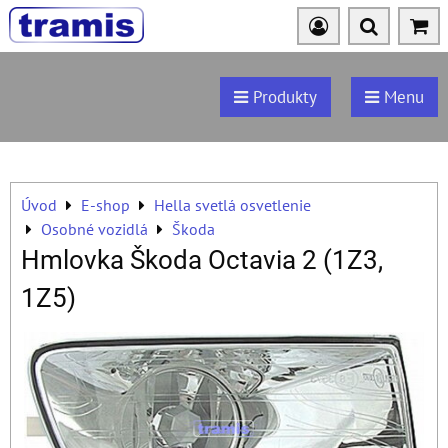
Produkty
Menu
Úvod
E-shop
Hella svetlá osvetlenie
Osobné vozidlá
Škoda
Hmlovka Škoda Octavia 2 (1Z3,
1Z5)