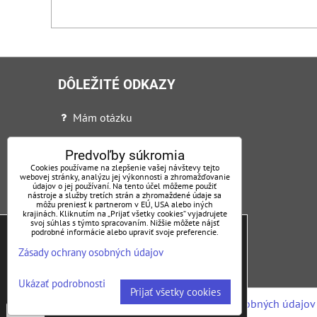
DÔLEŽITÉ ODKAZY
Mám otázku
Ochrana osobných údajov + VOP
Predvoľby súkromia
Certifikáty
Cookies používame na zlepšenie vašej návštevy tejto
webovej stránky, analýzu jej výkonnosti a zhromažďovanie
údajov o jej používaní. Na tento účel môžeme použiť
Reklamačný poriadok
nástroje a služby tretích strán a zhromaždené údaje sa
môžu preniesť k partnerom v EÚ, USA alebo iných
Nadstavby
krajinách. Kliknutím na „Prijať všetky cookies“ vyjadrujete
Tieto internetové stránky používajú súbory
svoj súhlas s týmto spracovaním. Nižšie môžete nájsť
podrobné informácie alebo upraviť svoje preferencie.
Hydraulické čelá
cookies, ktoré nám pomáhajú zabezpečiť lepšie
Zásady ochrany osobných údajov
služby. Informácie o použitých súboroch cookies
Svetlá a náhradné diely Hella
na našej stránke s informáciami
o ochrane
Ukázať podrobnosti
osobných údajov
.
Prijať všetky cookies
Predvoľby súkromia
Zásady ochrany osobných údajov
Potvrdiť