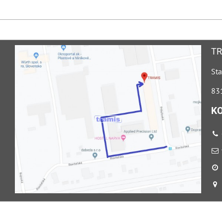
TR
Sta
831
K