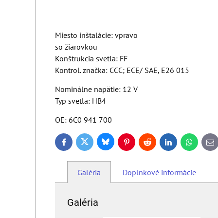
Miesto inštalácie: vpravo
so žiarovkou
Konštrukcia svetla: FF
Kontrol. značka: CCC; ECE/ SAE, E26 015
Nominálne napätie: 12 V
Typ svetla: HB4
OE: 6C0 941 700
Bluesky
Twitter
Facebook
Pinterest
Reddit
LinkedIn
WhatsApp
E-
ma
Galéria
Doplnkové informácie
Galéria