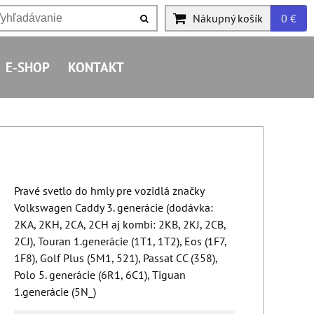
Nákupný košík
0 €
E-SHOP
KONTAKT
Pravé svetlo do hmly pre vozidlá značky
Volkswagen Caddy 3. generácie (dodávka:
2KA, 2KH, 2CA, 2CH aj kombi: 2KB, 2KJ, 2CB,
2CJ), Touran 1.generácie (1T1, 1T2), Eos (1F7,
1F8), Golf Plus (5M1, 521), Passat CC (358),
Polo 5. generácie (6R1, 6C1), Tiguan
1.generácie (5N_)