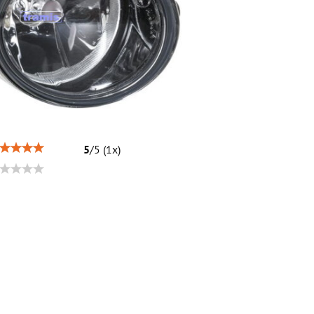
5
/
5
(
1
x)