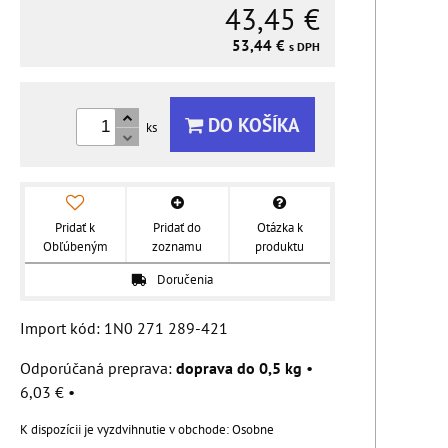
43,45 €
53,44 €
s DPH
DO KOŠÍKA
ks
Pridať k
Pridať do
Otázka k
Obľúbeným
zoznamu
produktu
Doručenia
Import kód: 1N0 271 289-421
doprava do 0,5 kg
•
6,03 €
•
Osobne