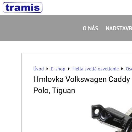
O NÁS
NADSTAVB
Úvod
E-shop
Hella svetlá osvetlenie
Os
Hmlovka Volkswagen Caddy 3 (
Polo, Tiguan