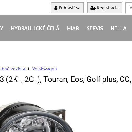
Prihlásiť sa
Registrácia
Y
HYDRAULICKÉ ČELÁ
HIAB
SERVIS
HELLA
obné vozidlá
Volskwagen
2K_, 2C_), Touran, Eos, Golf plus, CC,