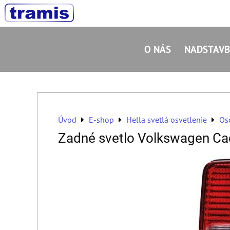
O NÁS
NADSTAVB
Úvod
E-shop
Hella svetlá osvetlenie
Os
Zadné svetlo Volkswagen Ca