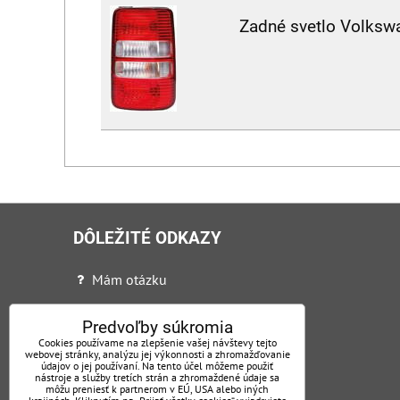
Zadné svetlo Volksw
DÔLEŽITÉ ODKAZY
Mám otázku
Ochrana osobných údajov + VOP
Predvoľby súkromia
Certifikáty
Cookies používame na zlepšenie vašej návštevy tejto
webovej stránky, analýzu jej výkonnosti a zhromažďovanie
údajov o jej používaní. Na tento účel môžeme použiť
Reklamačný poriadok
nástroje a služby tretích strán a zhromaždené údaje sa
môžu preniesť k partnerom v EÚ, USA alebo iných