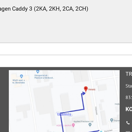
agen Caddy 3 (2KA, 2KH, 2CA, 2CH)
TR
Sta
831
K