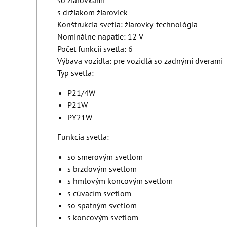
so žiarovkami
s držiakom žiaroviek
Konštrukcia svetla: žiarovky-technológia
Nominálne napätie: 12 V
Počet funkcií svetla: 6
Výbava vozidla: pre vozidlá so zadnými dverami
Typ svetla:
P21/4W
P21W
PY21W
Funkcia svetla:
so smerovým svetlom
s brzdovým svetlom
s hmlovým koncovým svetlom
s cúvacím svetlom
so spätným svetlom
s koncovým svetlom