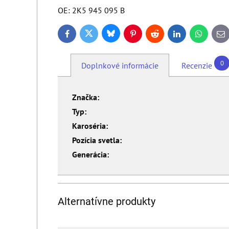
OE: 2K5 945 095 B
Bluesky
Twitter
Facebook
Pinterest
Reddit
LinkedIn
WhatsApp
E-
ma
0
Doplnkové informácie
Recenzie
Značka:
Typ:
Karoséria:
Pozícia svetla:
Generácia:
Alternatívne produkty