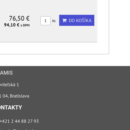
76,50 €
DO KOŠÍKA
ks
94,10 €
s DPH
AMIS
viteľská 1
 04, Bratislava
ONTAKTY
+421 2 44 88 27 93