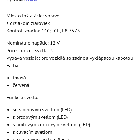
Miesto inštalácie: vpravo
s držiakom žiaroviek
Kontrol. značka: CCC;ECE, E8 7573
Nominálne napätie: 12 V
Počet funkcií svetla: 5
Výbava vozidla: pre vozidlá so zadnou vyklápacou kapotou
Farba:
tmavá
červená
Funkcia svetla:
so smerovým svetlom (LED)
s brzdovým svetlom (LED)
s hmlovým koncovým svetlom (LED)
s cúvacím svetlom
s koncovým svetlom (LED)