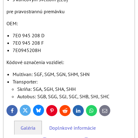
pre pravostrannú premávku
OEM:
7E0 945 208 D
7E0 945 208 F
7E0945208H
Kódové označenia vozidiel:
Multivan: SGF, SGM, SGN, SHM, SHN
Transporter:
Skriňa: SGA, SGH, SHA, SHH
Autobus: SGB, SGG, SGJ, SGC, SHB, SHJ, SHC
Bluesky
Twitter
Facebook
Pinterest
Reddit
LinkedIn
WhatsApp
E-
mail
Galéria
Doplnkové informácie