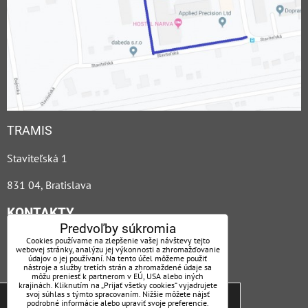
TRAMIS
Staviteľská 1
831 04, Bratislava
KONTAKTY
Predvoľby súkromia
Cookies používame na zlepšenie vašej návštevy tejto
+421 2 44 88 27 93
webovej stránky, analýzu jej výkonnosti a zhromažďovanie
údajov o jej používaní. Na tento účel môžeme použiť
tramis@tramis.sk
nástroje a služby tretích strán a zhromaždené údaje sa
môžu preniesť k partnerom v EÚ, USA alebo iných
krajinách. Kliknutím na „Prijať všetky cookies“ vyjadrujete
Tieto internetové stránky používajú súbory
PO - PIA 7:00 - 15:30
svoj súhlas s týmto spracovaním. Nižšie môžete nájsť
podrobné informácie alebo upraviť svoje preferencie.