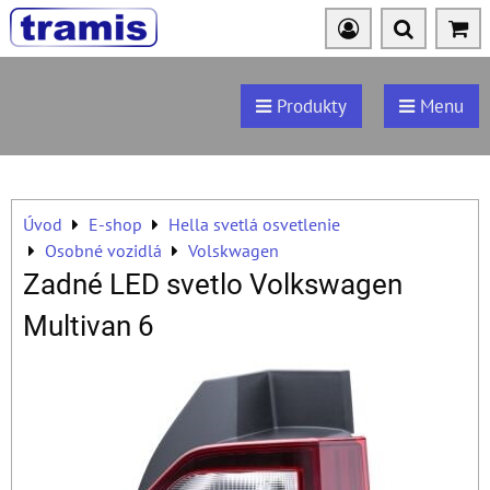
Produkty
Menu
Úvod
E-shop
Hella svetlá osvetlenie
Osobné vozidlá
Volskwagen
Zadné LED svetlo Volkswagen
Multivan 6