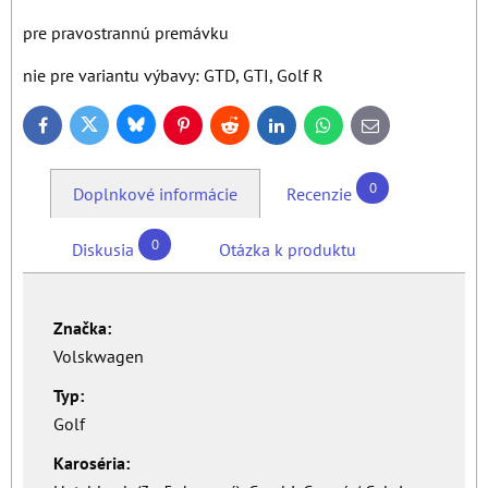
pre pravostrannú premávku
nie pre variantu výbavy: GTD, GTI, Golf R
Bluesky
Twitter
Facebook
Pinterest
Reddit
LinkedIn
WhatsApp
E-
mail
0
Doplnkové informácie
Recenzie
0
Diskusia
Otázka k produktu
Značka:
Volskwagen
Typ:
Golf
Karoséria: