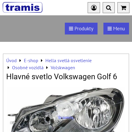
Produkty
Menu
Úvod
E-shop
Hella svetlá osvetlenie
Osobné vozidlá
Volskwagen
Hlavné svetlo Volkswagen Golf 6