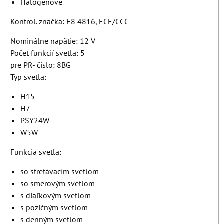
Halogenove
Kontrol. značka: E8 4816, ECE/CCC
Nominálne napätie: 12 V
Počet funkcií svetla: 5
pre PR- číslo: 8BG
Typ svetla:
H15
H7
PSY24W
W5W
Funkcia svetla:
so stretávacím svetlom
so smerovým svetlom
s diaľkovým svetlom
s pozičným svetlom
s denným svetlom