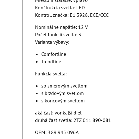
Miesto inštalácie: vpravo
Konštrukcia svetla: LED
Kontrol. značka: E1 3928, ECE/CCC
Nominálne napätie: 12 V
Počet funkcií svetla: 3
Varianta výbavy:
Comfortline
Trendline
Funkcia svetla:
so smerovým svetlom
s brzdovým svetlom
s koncovým svetlom
aká časť: vonkajší diel
druhá časť svetla: 2TZ 011 890-081
OEM: 3G9 945 096A