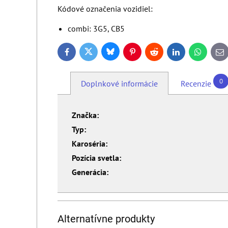
Kódové označenia vozidiel:
combi: 3G5, CB5
Bluesky
Twitter
Facebook
Pinterest
Reddit
LinkedIn
WhatsApp
E-
ma
0
Doplnkové informácie
Recenzie
Značka:
Typ:
Karoséria:
Pozícia svetla:
Generácia:
Alternatívne produkty