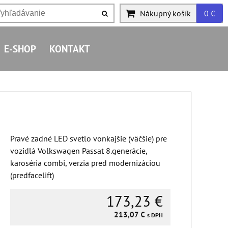
Nákupný košík
0 €
E-SHOP
KONTAKT
Pravé zadné LED svetlo vonkajšie (väčšie) pre
vozidlá Volkswagen Passat 8.generácie,
karoséria combi, verzia pred modernizáciou
(predfacelift)
173,23 €
213,07 €
s DPH