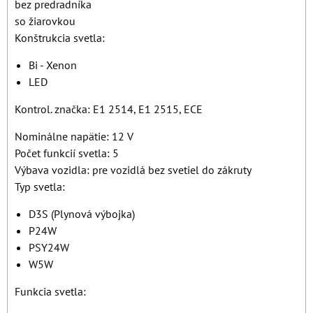
bez predradníka
so žiarovkou
Konštrukcia svetla:
Bi - Xenon
LED
Kontrol. značka: E1 2514, E1 2515, ECE
Nominálne napätie: 12 V
Počet funkcií svetla: 5
Výbava vozidla: pre vozidlá bez svetiel do zákruty
Typ svetla:
D3S (Plynová výbojka)
P24W
PSY24W
W5W
Funkcia svetla: