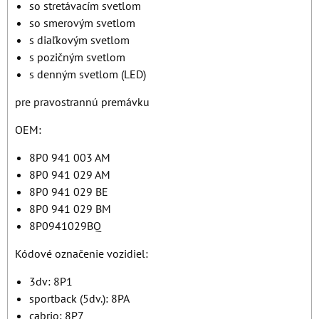
so stretávacím svetlom
so smerovým svetlom
s diaľkovým svetlom
s pozičným svetlom
s denným svetlom (LED)
pre pravostrannú premávku
OEM:
8P0 941 003 AM
8P0 941 029 AM
8P0 941 029 BE
8P0 941 029 BM
8P0941029BQ
Kódové označenie vozidiel:
3dv: 8P1
sportback (5dv.): 8PA
cabrio: 8P7