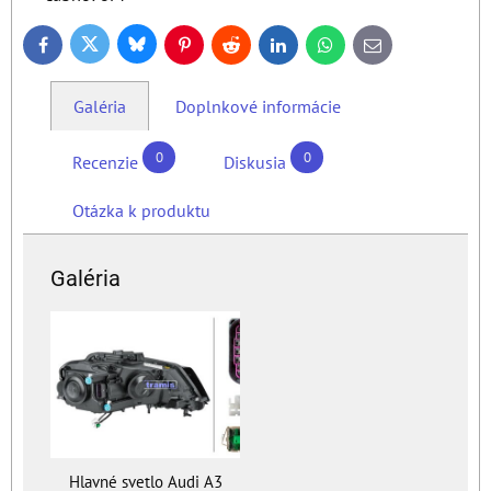
Bluesky
Twitter
Facebook
Pinterest
Reddit
LinkedIn
WhatsApp
E-
mail
Galéria
Doplnkové informácie
0
0
Recenzie
Diskusia
Otázka k produktu
Galéria
Hlavné svetlo Audi A3