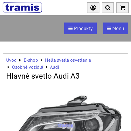
Produkty
Menu
Úvod
E-shop
Hella svetlá osvetlenie
Osobné vozidlá
Audi
Hlavné svetlo Audi A3